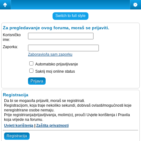
Switch to full style
Za pregledavanje ovog foruma, moraš se prijaviti.
Korisničko
ime:
Zaporka:
Zaboravio/la sam zaporku
Automatsko prijavljivanje
Sakrij moj online status
Registracija
Da bi se mogao/la prijaviti, moraš se registrirati.
Registracijom, koja traje nekoliko sekundi, dobivaš ovlasti/mogućnosti koje
neregistrirane osobe nemaju.
Prije registriranja/prijavljivanja, molim(o), prouči Uvjete korištenja i Pravila
koja vrijede na forumu.
Uvjeti korištenja
|
Zaštita privatnosti
Registracija