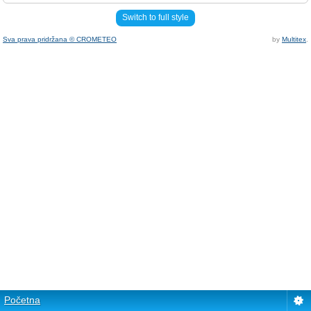
Switch to full style
Sva prava pridržana © CROMETEO
by
Multitex
.
Početna