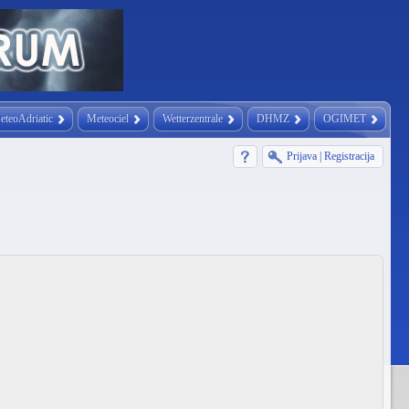
eteoAdriatic
Meteociel
Wetterzentrale
DHMZ
OGIMET
Prijava
|
Registracija