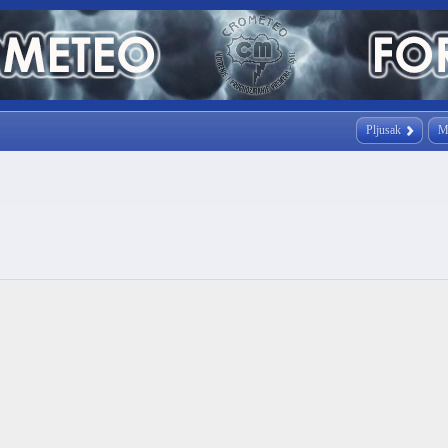
Pljusak
M