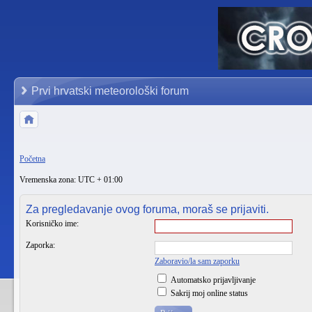
Prvi hrvatski meteorološki forum
Početna
Vremenska zona: UTC + 01:00
Za pregledavanje ovog foruma, moraš se prijaviti.
Korisničko ime:
Zaporka:
Zaboravio/la sam zaporku
Automatsko prijavljivanje
Sakrij moj online status