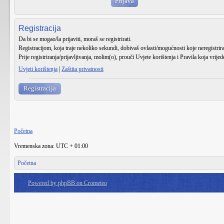
Registracija
Da bi se mogao/la prijaviti, moraš se registrirati.
Registracijom, koja traje nekoliko sekundi, dobivaš ovlasti/mogućnosti koje neregistri
Prije registriranja/prijavljivanja, molim(o), prouči Uvjete korištenja i Pravila koja vrije
Uvjeti korištenja
|
Zaštita privatnosti
Registracija
Početna
Vremenska zona: UTC + 01:00
Početna
Powered by phpBB on Crometeo