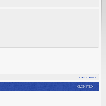
Izbriši sve kolačiće
CROMETEO