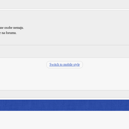
rane osobe nemaju.
de na forumu.
Switch to mobile style