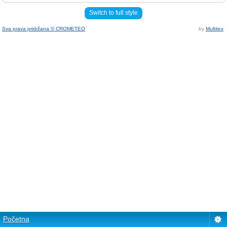
Switch to full style
Sva prava pridržana © CROMETEO
by
Multitex
.
Početna