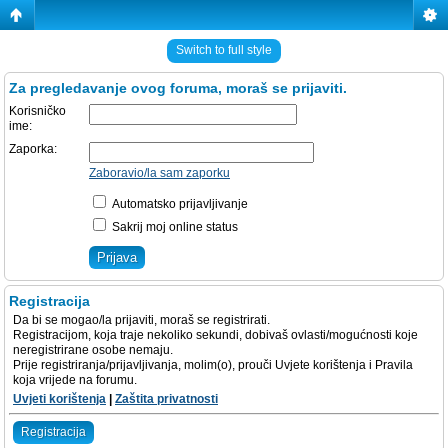
Switch to full style
Za pregledavanje ovog foruma, moraš se prijaviti.
Korisničko
ime:
Zaporka:
Zaboravio/la sam zaporku
Automatsko prijavljivanje
Sakrij moj online status
Registracija
Da bi se mogao/la prijaviti, moraš se registrirati.
Registracijom, koja traje nekoliko sekundi, dobivaš ovlasti/mogućnosti koje
neregistrirane osobe nemaju.
Prije registriranja/prijavljivanja, molim(o), prouči Uvjete korištenja i Pravila
koja vrijede na forumu.
Uvjeti korištenja
|
Zaštita privatnosti
Registracija