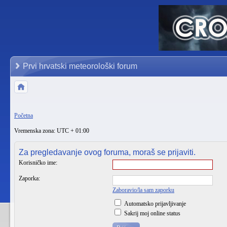
Prvi hrvatski meteorološki forum
Početna
Vremenska zona: UTC + 01:00
Za pregledavanje ovog foruma, moraš se prijaviti.
Korisničko ime:
Zaporka:
Zaboravio/la sam zaporku
Automatsko prijavljivanje
Sakrij moj online status