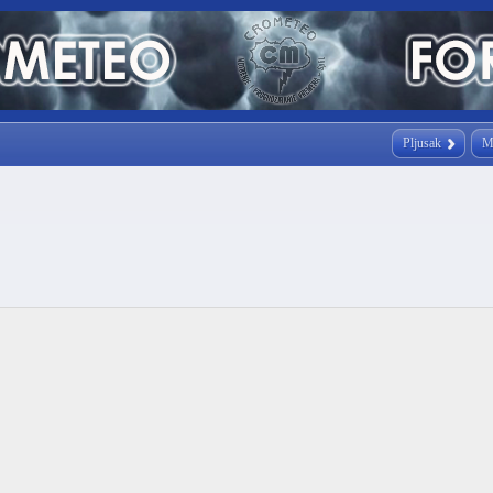
Pljusak
M