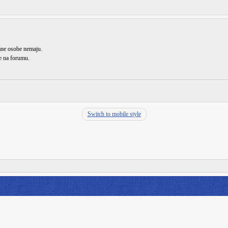
rane osobe nemaju.
de na forumu.
Switch to mobile style