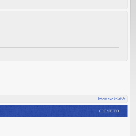
Izbriši sve kolačiće
CROMETEO