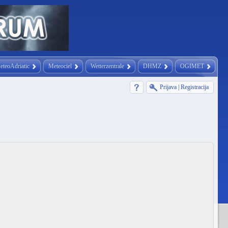
eteoAdriatic
Meteociel
Wetterzentrale
DHMZ
OGIMET
Prijava
|
Registracija