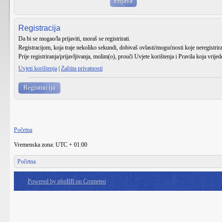
Registracija
Da bi se mogao/la prijaviti, moraš se registrirati.
Registracijom, koja traje nekoliko sekundi, dobivaš ovlasti/mogućnosti koje neregistri
Prije registriranja/prijavljivanja, molim(o), prouči Uvjete korištenja i Pravila koja vrije
Uvjeti korištenja
|
Zaštita privatnosti
Registracija
Početna
Vremenska zona: UTC + 01:00
Početna
Powered by phpBB on Crometeo