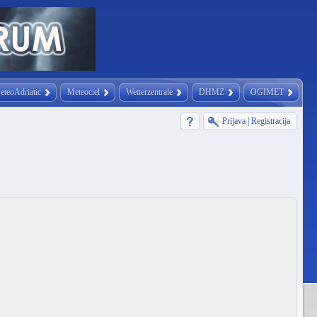
eteoAdriatic
Meteociel
Wetterzentrale
DHMZ
OGIMET
Prijava
|
Registracija