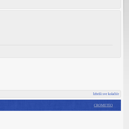
Izbriši sve kolačiće
CROMETEO