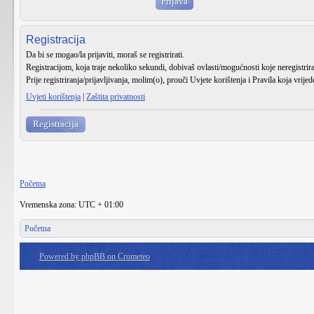
Registracija
Da bi se mogao/la prijaviti, moraš se registrirati.
Registracijom, koja traje nekoliko sekundi, dobivaš ovlasti/mogućnosti koje neregistri
Prije registriranja/prijavljivanja, molim(o), prouči Uvjete korištenja i Pravila koja vrije
Uvjeti korištenja
|
Zaštita privatnosti
Registracija
Početna
Vremenska zona: UTC + 01:00
Početna
Powered by phpBB on Crometeo