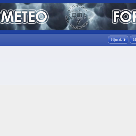
Pljusak
M