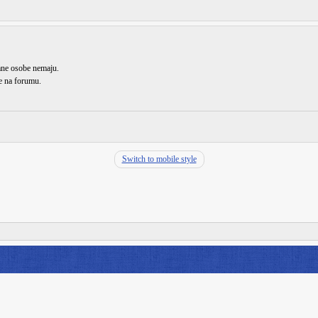
rane osobe nemaju.
de na forumu.
Switch to mobile style