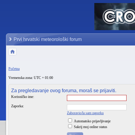
Prvi hrvatski meteorološki forum
Početna
Vremenska zona: UTC + 01:00
Za pregledavanje ovog foruma, moraš se prijaviti.
Korisničko ime:
Zaporka:
Zaboravio/la sam zaporku
Automatsko prijavljivanje
Sakrij moj online status