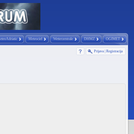
eteoAdriatic
Meteociel
Wetterzentrale
DHMZ
OGIMET
Prijava
|
Registracija