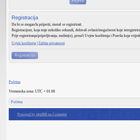
Registracija
Da bi se mogao/la prijaviti, moraš se registrirati.
Registracijom, koja traje nekoliko sekundi, dobivaš ovlasti/mogućnosti koje neregistri
Prije registriranja/prijavljivanja, molim(o), prouči Uvjete korištenja i Pravila koja vrije
Uvjeti korištenja
|
Zaštita privatnosti
Registracija
Početna
Vremenska zona: UTC + 01:00
Početna
Powered by phpBB on Crometeo