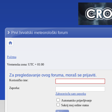
Prvi hrvatski meteorološki forum
Početna
Vremenska zona: UTC + 01:00
Za pregledavanje ovog foruma, moraš se prijaviti.
Korisničko ime:
Zaporka:
Zaboravio/la sam zaporku
Automatsko prijavljivanje
Sakrij moj online status