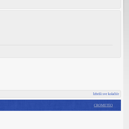
Izbriši sve kolačiće
CROMETEO