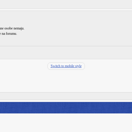
rane osobe nemaju.
de na forumu.
Switch to mobile style