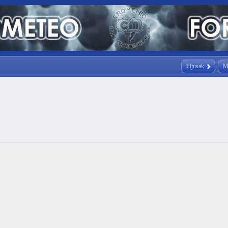
Pljusak
M