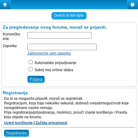
Switch to full style
Za pregledavanje ovog foruma, moraš se prijaviti.
Korisničko
ime:
Zaporka:
Zaboravio/la sam zaporku
Automatsko prijavljivanje
Sakrij moj online status
Registracija
Da bi se mogao/la prijaviti, moraš se registrirati.
Registracijom, koja traje nekoliko sekundi, dobivaš ovlasti/mogućnosti koje
neregistrirane osobe nemaju.
Prije registriranja/prijavljivanja, molim(o), prouči Uvjete korištenja i Pravila
koja vrijede na forumu.
Uvjeti korištenja
|
Zaštita privatnosti
Registracija