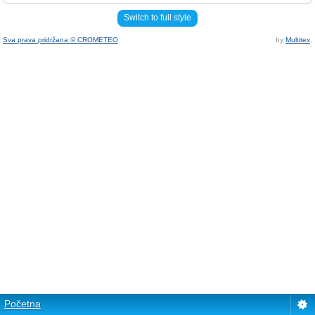
Switch to full style
Sva prava pridržana © CROMETEO
by
Multitex
.
Početna