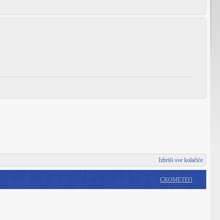
Izbriši sve kolačiće
CROMETEO