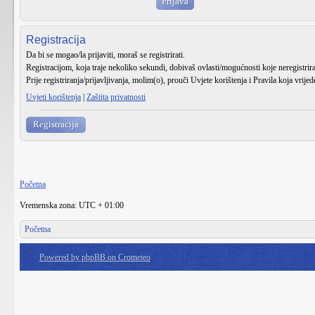
Registracija
Da bi se mogao/la prijaviti, moraš se registrirati.
Registracijom, koja traje nekoliko sekundi, dobivaš ovlasti/mogućnosti koje neregistri
Prije registriranja/prijavljivanja, molim(o), prouči Uvjete korištenja i Pravila koja vrije
Uvjeti korištenja
|
Zaštita privatnosti
Registracija
Početna
Vremenska zona: UTC + 01:00
Početna
Powered by phpBB on Crometeo