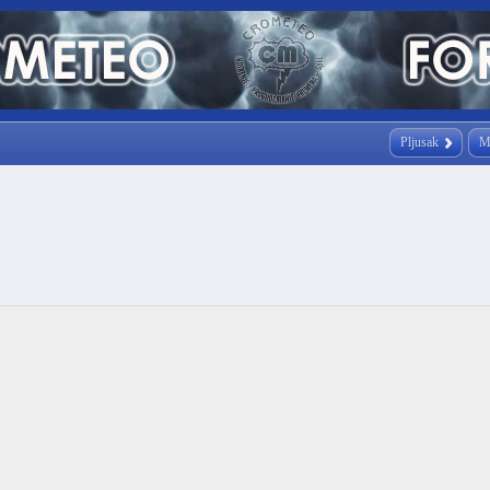
Pljusak
M