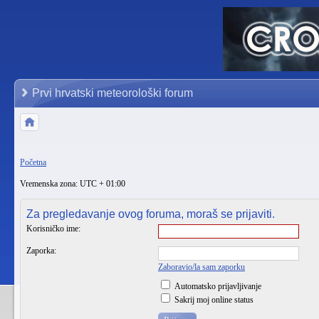
Prvi hrvatski meteorološki forum
Početna
Vremenska zona: UTC + 01:00
Za pregledavanje ovog foruma, moraš se prijaviti.
Korisničko ime:
Zaporka:
Zaboravio/la sam zaporku
Automatsko prijavljivanje
Sakrij moj online status