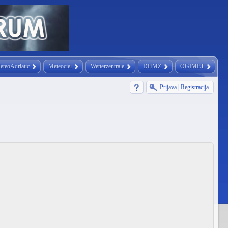
eteoAdriatic
Meteociel
Wetterzentrale
DHMZ
OGIMET
Prijava
|
Registracija