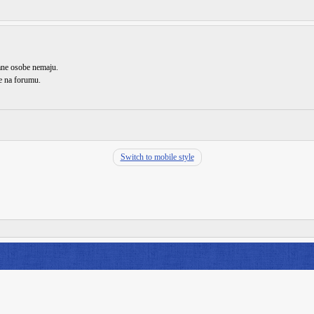
rane osobe nemaju.
de na forumu.
Switch to mobile style