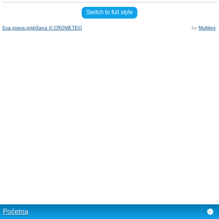
Switch to full style
Sva prava pridržana © CROMETEO
by
Multitex
.
Početna