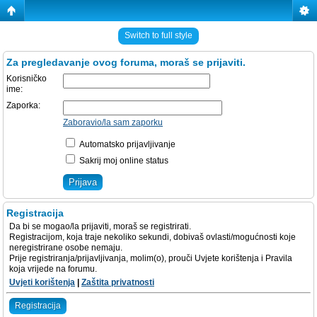
Switch to full style
Za pregledavanje ovog foruma, moraš se prijaviti.
Korisničko
ime:
Zaporka:
Zaboravio/la sam zaporku
Automatsko prijavljivanje
Sakrij moj online status
Registracija
Da bi se mogao/la prijaviti, moraš se registrirati.
Registracijom, koja traje nekoliko sekundi, dobivaš ovlasti/mogućnosti koje
neregistrirane osobe nemaju.
Prije registriranja/prijavljivanja, molim(o), prouči Uvjete korištenja i Pravila
koja vrijede na forumu.
Uvjeti korištenja
|
Zaštita privatnosti
Registracija