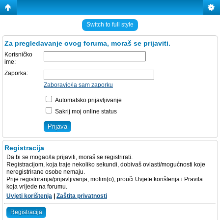
Switch to full style
Za pregledavanje ovog foruma, moraš se prijaviti.
Korisničko
ime:
Zaporka:
Zaboravio/la sam zaporku
Automatsko prijavljivanje
Sakrij moj online status
Registracija
Da bi se mogao/la prijaviti, moraš se registrirati.
Registracijom, koja traje nekoliko sekundi, dobivaš ovlasti/mogućnosti koje
neregistrirane osobe nemaju.
Prije registriranja/prijavljivanja, molim(o), prouči Uvjete korištenja i Pravila
koja vrijede na forumu.
Uvjeti korištenja
|
Zaštita privatnosti
Registracija