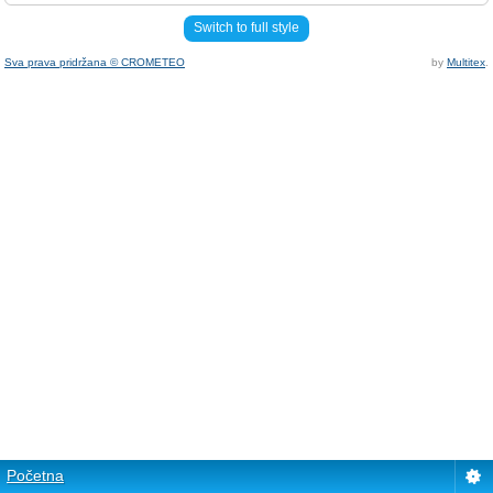
Switch to full style
Sva prava pridržana © CROMETEO
by
Multitex
.
Početna