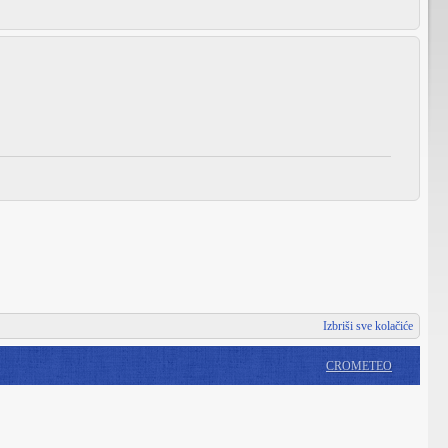
Izbriši sve kolačiće
CROMETEO