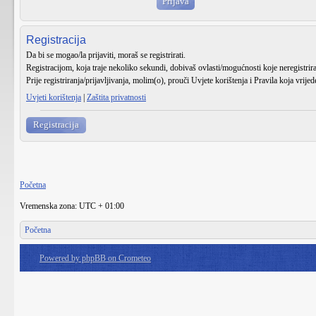
Registracija
Da bi se mogao/la prijaviti, moraš se registrirati.
Registracijom, koja traje nekoliko sekundi, dobivaš ovlasti/mogućnosti koje neregistri
Prije registriranja/prijavljivanja, molim(o), prouči Uvjete korištenja i Pravila koja vrije
Uvjeti korištenja
|
Zaštita privatnosti
Registracija
Početna
Vremenska zona: UTC + 01:00
Početna
Powered by phpBB on Crometeo