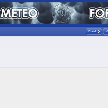
Pljusak
M