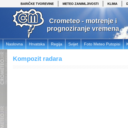
BARIČKE TVOREVINE
METEO ZANIMLJIVOSTI
KLIMA
Crometeo - motrenje i
prognoziranje vremena
Naslovna
Hrvatska
Regija
Svijet
Foto Meteo Putopisi
Kompozit radara