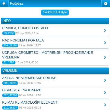
Početna
Switch to full style
INFO
PRAVILA, POMOĆ I OSTALO
33, 2330
27 srp 2026, 17:54
RAD FORUMA I PORTALA
116, 22218
29 svi 2026, 17:37
UDRUGA 'CROMETEO - MOTRENJE I PROGNOZIRANJE
VREMENA'
51, 1797
18 vel 2019, 08:30
VRIJEME
AKTUALNE VREMENSKE PRILIKE
303, 76211
06 kol 2026, 18:16
DISKUSIJA: PROGNOZE
320, 47268
06 kol 2026, 17:55
KLIMA I KLIMATOLOŠKI ELEMENTI
510, 16237
06 kol 2026, 08:18