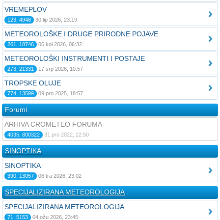
VREMEPLOV
123, 4948
30 lip 2026, 23:19
METEOROLOŠKE I DRUGE PRIRODNE POJAVE
261, 18746
06 kol 2026, 06:32
METEOROLOŠKI INSTRUMENTI I POSTAJE
273, 21331
17 srp 2026, 10:57
TROPSKE OLUJE
774, 13599
09 pro 2025, 18:57
Forumi
ARHIVA CROMETEO FORUMA
4035, 800322
31 pro 2022, 22:50
SINOPTIKA
SINOPTIKA
390, 13057
06 tra 2026, 23:02
SPECIJALIZIRANA METEOROLOGIJA
SPECIJALIZIRANA METEOROLOGIJA
71, 5153
04 ožu 2026, 23:45