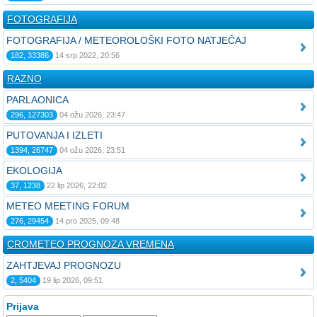
FOTOGRAFIJA
FOTOGRAFIJA / METEOROLOŠKI FOTO NATJEČAJ
182, 33386
14 srp 2022, 20:56
RAZNO
PARLAONICA
296, 127303
04 ožu 2026, 23:47
PUTOVANJA I IZLETI
1394, 26747
04 ožu 2026, 23:51
EKOLOGIJA
37, 1238
22 lip 2026, 22:02
METEO MEETING FORUM
276, 29454
14 pro 2025, 09:48
CROMETEO PROGNOZA VREMENA
ZAHTJEVAJ PROGNOZU
2, 5404
19 lip 2026, 09:51
Prijava