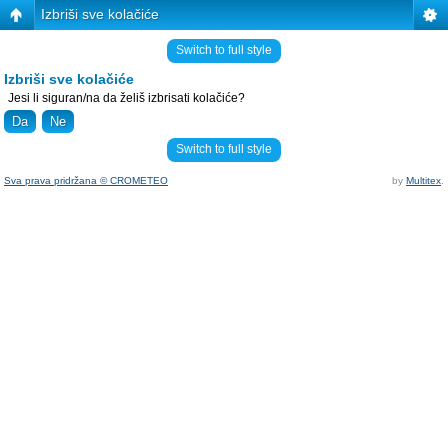
Izbriši sve kolačiće
Switch to full style
Izbriši sve kolačiće
Jesi li siguran/na da želiš izbrisati kolačiće?
Switch to full style
Sva prava pridržana © CROMETEO
by
Multitex
.