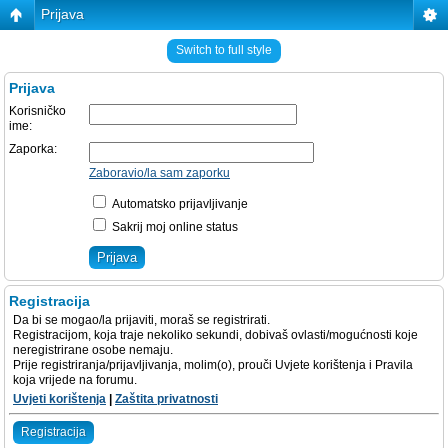
Prijava
Switch to full style
Prijava
Korisničko
ime:
Zaporka:
Zaboravio/la sam zaporku
Automatsko prijavljivanje
Sakrij moj online status
Registracija
Da bi se mogao/la prijaviti, moraš se registrirati.
Registracijom, koja traje nekoliko sekundi, dobivaš ovlasti/mogućnosti koje
neregistrirane osobe nemaju.
Prije registriranja/prijavljivanja, molim(o), prouči Uvjete korištenja i Pravila
koja vrijede na forumu.
Uvjeti korištenja
|
Zaštita privatnosti
Registracija