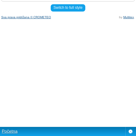
Switch to full style
Sva prava pridržana © CROMETEO
by
Multitex
.
Početna