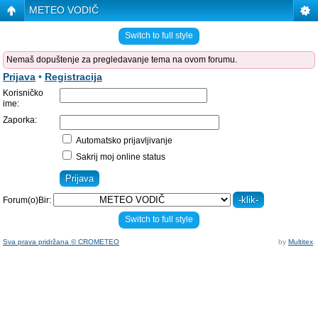
METEO VODIČ
Switch to full style
Nemaš dopuštenje za pregledavanje tema na ovom forumu.
Prijava
•
Registracija
Korisničko
ime:
Zaporka:
Automatsko prijavljivanje
Sakrij moj online status
Forum(o)Bir:
Switch to full style
Sva prava pridržana © CROMETEO
by
Multitex
.