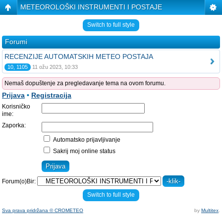
METEOROLOŠKI INSTRUMENTI I POSTAJE
Switch to full style
Forumi
RECENZIJE AUTOMATSKIH METEO POSTAJA
10, 1105
11 ožu 2023, 10:33
Nemaš dopuštenje za pregledavanje tema na ovom forumu.
Prijava
•
Registracija
Korisničko
ime:
Zaporka:
Automatsko prijavljivanje
Sakrij moj online status
Forum(o)Bir:
Switch to full style
Sva prava pridržana © CROMETEO
by
Multitex
.