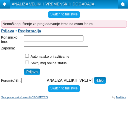
ANALIZA VELIKIH VREMENSKIH DOGAĐAJA
Switch to full style
Nemaš dopuštenje za pregledavanje tema na ovom forumu.
Prijava
•
Registracija
Korisničko
ime:
Zaporka:
Automatsko prijavljivanje
Sakrij moj online status
Forum(o)Bir:
Switch to full style
Sva prava pridržana © CROMETEO
by
Multitex
.