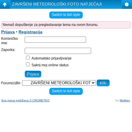
ZAVRŠENI METEOROLOŠKI FOTO NATJEČAJI
Switch to full style
Nemaš dopuštenje za pregledavanje tema na ovom forumu.
Prijava
•
Registracija
Korisničko
ime:
Zaporka:
Automatsko prijavljivanje
Sakrij moj online status
Forum(o)Bir:
Switch to full style
Sva prava pridržana © CROMETEO
by
Multitex
.