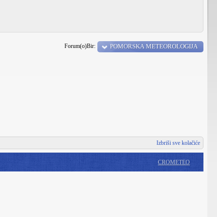
Forum(o)Bir:
POMORSKA METEOROLOGIJA
Izbriši sve kolačiće
CROMETEO