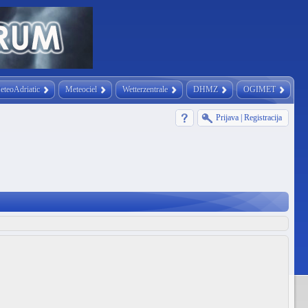
eteoAdriatic
Meteociel
Wetterzentrale
DHMZ
OGIMET
Prijava
|
Registracija