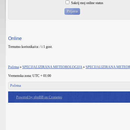
Sakrij moj online status
Online
Trenutno korisnika/ca: / i 1 gost.
Početna
»
SPECIJALIZIRANA METEOROLOGIJA
»
SPECIJALIZIRANA METEO
Vremenska zona: UTC + 01:00
Početna
Powered by phpBB on Crometeo