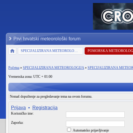
Prvi hrvatski meteorološki forum
SPECIJALIZIRANA METEOROLOGIJA
POMORSKA METEOROLOG
Početna
»
SPECIJALIZIRANA METEOROLOGIJA
»
SPECIJALIZIRANA METEO
Vremenska zona: UTC + 01:00
Nemaš dopuštenje za pregledavanje tema na ovom forumu.
Prijava
•
Registracija
Korisničko ime:
Zaporka:
Automatsko prijavljivanje