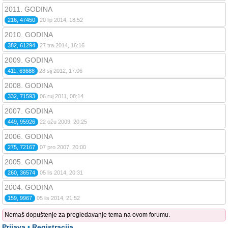
2011. GODINA
216, 47450
20 lip 2014, 18:52
2010. GODINA
382, 61294
27 tra 2014, 16:16
2009. GODINA
411, 63688
28 sij 2012, 17:06
2008. GODINA
332, 71593
06 ruj 2011, 08:14
2007. GODINA
449, 95926
22 ožu 2009, 20:25
2006. GODINA
275, 72167
07 pro 2007, 20:00
2005. GODINA
260, 36574
05 lis 2014, 20:31
2004. GODINA
159, 9967
05 lis 2014, 21:52
Nemaš dopuštenje za pregledavanje tema na ovom forumu.
Prijava
•
Registracija