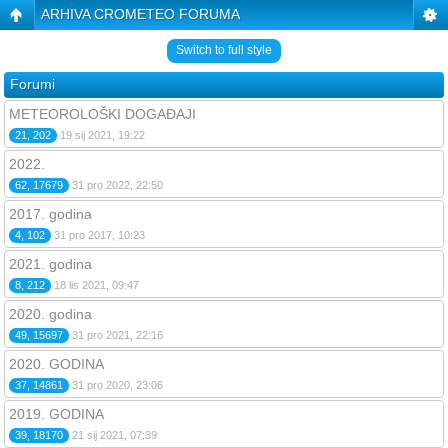
ARHIVA CROMETEO FORUMA
Switch to full style
Forumi
METEOROLOŠKI DOGAĐAJI
21, 202
19 sij 2021, 19:22
2022.
62, 17679
31 pro 2022, 22:50
2017. godina
4, 102
31 pro 2017, 10:23
2021. godina
8, 212
18 lis 2021, 09:47
2020. godina
49, 15697
31 pro 2021, 22:16
2020. GODINA
37, 14861
31 pro 2020, 23:06
2019. GODINA
39, 18170
21 sij 2021, 07:39