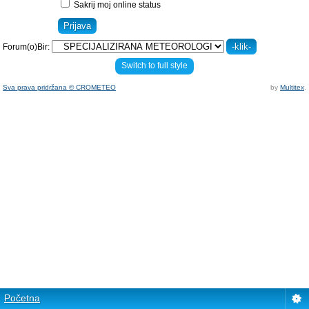
Sakrij moj online status
Forum(o)Bir:
Switch to full style
Sva prava pridržana © CROMETEO
by
Multitex
.
Početna