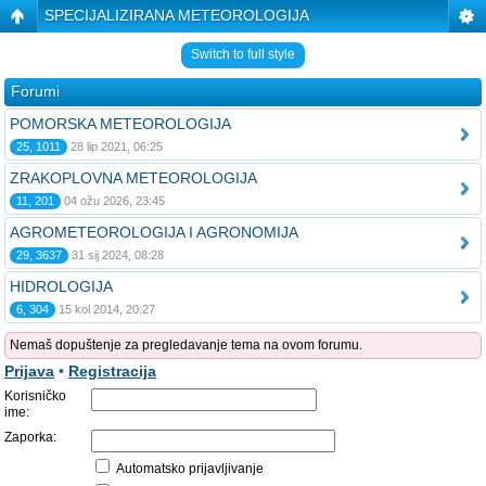
SPECIJALIZIRANA METEOROLOGIJA
Switch to full style
Forumi
POMORSKA METEOROLOGIJA
25, 1011
28 lip 2021, 06:25
ZRAKOPLOVNA METEOROLOGIJA
11, 201
04 ožu 2026, 23:45
AGROMETEOROLOGIJA I AGRONOMIJA
29, 3637
31 sij 2024, 08:28
HIDROLOGIJA
6, 304
15 kol 2014, 20:27
Nemaš dopuštenje za pregledavanje tema na ovom forumu.
Prijava
•
Registracija
Korisničko
ime:
Zaporka:
Automatsko prijavljivanje