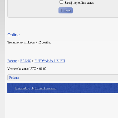
Sakrij moj online status
Online
Trenutno korisnika/ca: / i 2 gostiju.
Početna
»
RAZNO
»
PUTOVANJA I IZLETI
Vremenska zona: UTC + 01:00
Početna
Powered by phpBB on Crometeo