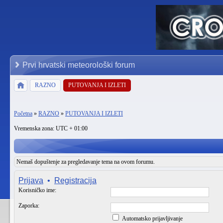
Prvi hrvatski meteorološki forum
RAZNO
PUTOVANJA I IZLETI
Početna
»
RAZNO
»
PUTOVANJA I IZLETI
Vremenska zona: UTC + 01:00
Nemaš dopuštenje za pregledavanje tema na ovom forumu.
Prijava
•
Registracija
Korisničko ime:
Zaporka:
Automatsko prijavljivanje