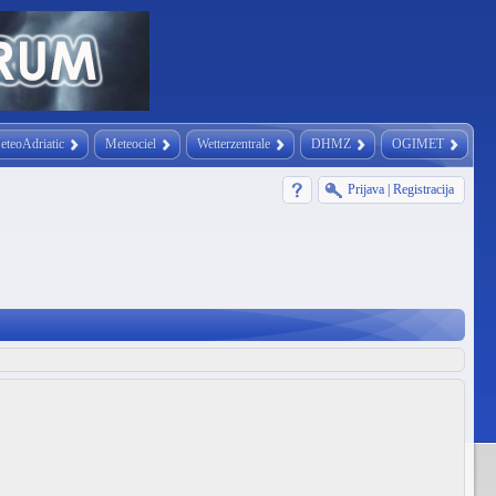
eteoAdriatic
Meteociel
Wetterzentrale
DHMZ
OGIMET
Prijava
|
Registracija