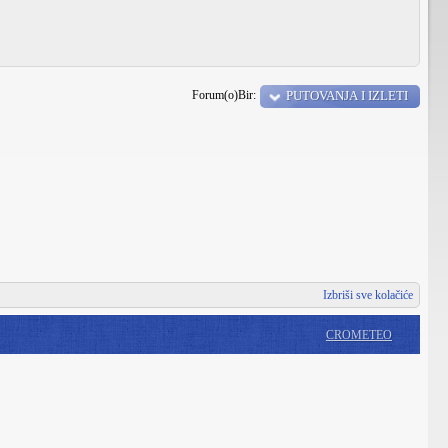
Forum(o)Bir:
PUTOVANJA I IZLETI
Izbriši sve kolačiće
CROMETEO