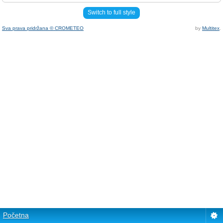
Switch to full style
Sva prava pridržana © CROMETEO
by
Multitex
.
Početna