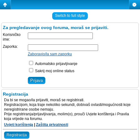
Switch to full style
Za pregledavanje ovog foruma, moraš se prijaviti.
Korisničko
ime:
Zaporka:
Zaboravio/la sam zaporku
Automatsko prijavljivanje
Sakrij moj online status
Registracija
Da bi se mogao/la prijaviti, moraš se registrirati.
Registracijom, koja traje nekoliko sekundi, dobivaš ovlasti/mogućnosti koje
neregistrirane osobe nemaju.
Prije registriranja/prijavljivanja, molim(o), prouči Uvjete korištenja i Pravila
koja vrijede na forumu.
Uvjeti korištenja
|
Zaštita privatnosti
Registracija