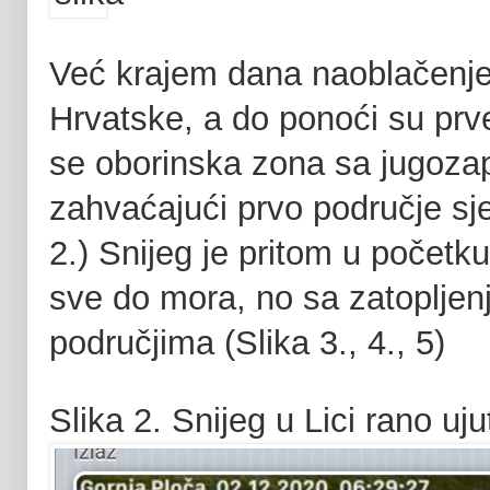
Već krajem dana naoblačenje 
Hrvatske, a do ponoći su prve
se oborinska zona sa jugozap
zahvaćajući prvo područje sj
2.) Snijeg je pritom u početk
sve do mora, no sa zatopljenj
područjima (Slika 3., 4., 5)
Slika 2. Snijeg u Lici rano uj