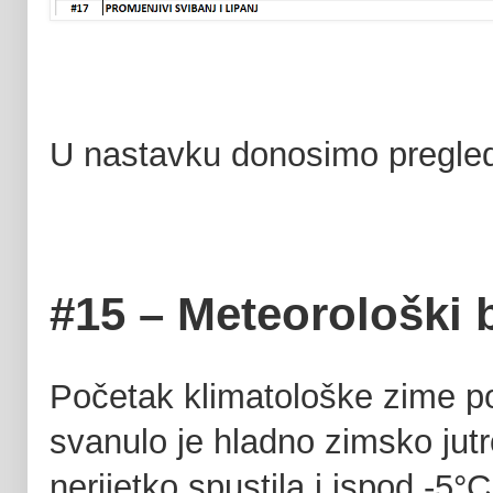
U nastavku donosimo pregle
#15 – Meteorološki 
Početak klimatološke zime poč
svanulo je hladno zimsko jutr
nerijetko spustila i ispod -5