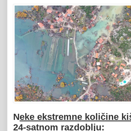
N
eke ekstremne količine k
24-satnom razdoblju: