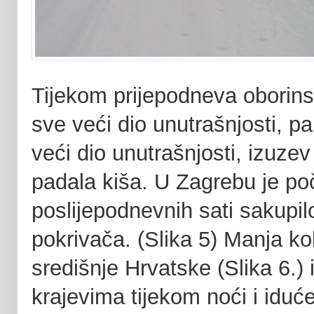
Tijekom prijepodneva oborin
sve veći dio unutrašnjosti, p
veći dio unutrašnjosti, izuze
padala kiša. U Zagrebu je po
poslijepodnevnih sati sakupi
pokrivača. (Slika 5) Manja kol
središnje Hrvatske (Slika 6.) 
krajevima tijekom noći i iduć