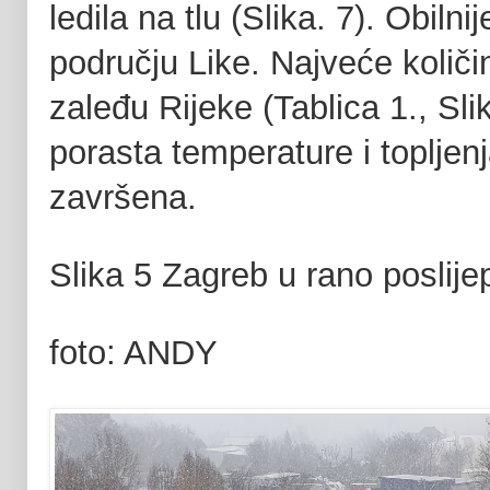
ledila na tlu (Slika. 7). Obiln
području Like. Najveće količi
zaleđu Rijeke (Tablica 1., Sli
porasta temperature i topljenj
završena.
Slika 5 Zagreb u rano poslij
foto: ANDY