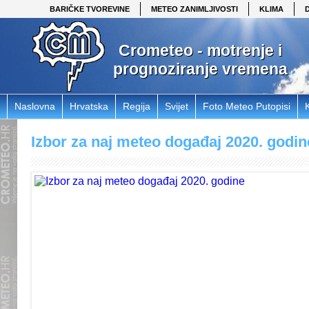
BARIČKE TVOREVINE
METEO ZANIMLJIVOSTI
KLIMA
Crometeo - motrenje i
prognoziranje vremena
Naslovna
Hrvatska
Regija
Svijet
Foto Meteo Putopisi
Izbor za naj meteo događaj 2020. godin