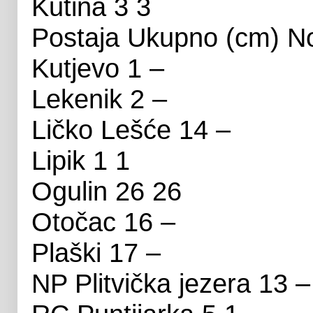
Kutina 3 3
Postaja Ukupno (cm) No
Kutjevo 1 –
Lekenik 2 –
Ličko Lešće 14 –
Lipik 1 1
Ogulin 26 26
Otočac 16 –
Plaški 17 –
NP Plitvička jezera 13 –