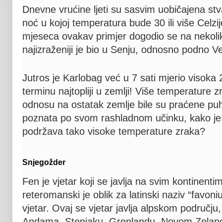
Dnevne vrućine ljeti su sasvim uobičajena stva
noć u kojoj temperatura bude 30 ili više Celz
mjeseca ovakav primjer dogodio se na nekolik
najizraženiji je bio u Senju, odnosno podno Ve
Jutros je Karlobag već u 7 sati mjerio visoka 
terminu najtopliji u zemlji! Više temperature 
odnosu na ostatak zemlje bile su praćene pu
poznata po svom rashladnom učinku, kako j
podržava tako visoke temperature zraka?
Snjegožder
Fen je vjetar koji se javlja na svim kontinenti
reteromanski je oblik za latinski naziv “favoni
vjetar. Ovaj se vjetar javlja alpskom području, 
Andama, Stenjaku, Grenlandu, Novom Zelandu