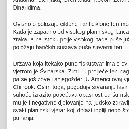
Dinaridima.
Ovisno o položaju ciklone i anticiklone fen može
Kada je zapadno od visokog planinskog lanca 
zraka, a na istoku polje visokog, tada puše ju
položaju baričkih sustava puše sjeverni fen.
Država koja itekako puno “iskustva” ima s o
vjetrom je Švicarska. Zimi i u proljeće fen nag
pa se još zove i snjegožder. U Americi ovaj vj
Chinook. Osim toga, pogoduje stvaranju lavin
suhoće izrazito povećava opasnost od šums
mu je i negativno djelovanje na ljudsko zdravlj
svaki planinski vjetar koji dolazi topliji nego št
puhanja.