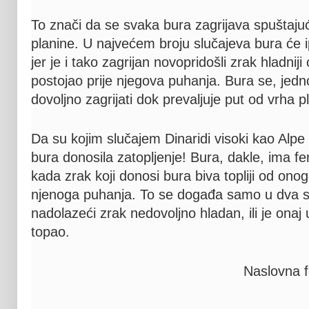
To znači da se svaka bura zagrijava spuštajuć
planine. U najvećem broju slučajeva bura će i
jer je i tako zagrijan novopridošli zrak hladniji
postojao prije njegova puhanja. Bura se, jedn
dovoljno zagrijati dok prevaljuje put od vrha 
Da su kojim slučajem Dinaridi visoki kao Alp
bura donosila zatopljenje! Bura, dakle, ima 
kada zrak koji donosi bura biva topliji od onoga
njenoga puhanja. To se događa samo u dva sl
nadolazeći zrak nedovoljno hladan, ili je ona
topao.
Naslovna f