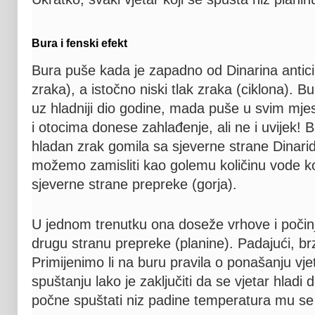
Bura i fenski efekt
Bura puše kada je zapadno od Dinarina anticik
zraka), a istočno niski tlak zraka (ciklona).
uz hladniji dio godine, mada puše u svim mje
i otocima donese zahlađenje, ali ne i uvijek! 
hladan zrak gomila sa sjeverne strane Dinarid
možemo zamisliti kao golemu količinu vode ko
sjeverne strane prepreke (gorja).
U jednom trenutku ona doseže vrhove i počinje
drugu stranu prepreke (planine). Padajući, b
Primijenimo li na buru pravila o ponašanju vjet
spuštanju lako je zaključiti da se vjetar hladi
počne spuštati niz padine temperatura mu se