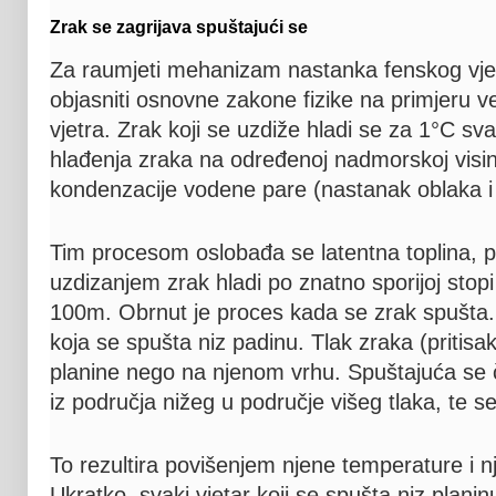
Zrak se zagrijava spuštajući se
Za raumjeti mehanizam nastanka fenskog vjet
objasniti osnovne zakone fizike na primjeru ve
vjetra. Zrak koji se uzdiže hladi se za 1°C s
hlađenja zraka na određenoj nadmorskoj visin
kondenzacije vodene pare (nastanak oblaka i 
Tim procesom oslobađa se latentna toplina, p
uzdizanjem zrak hladi po znatno sporijoj stop
100m. Obrnut je proces kada se zrak spušta.
koja se spušta niz padinu. Tlak zraka (pritisak
planine nego na njenom vrhu. Spuštajuća se 
iz područja nižeg u područje višeg tlaka, te s
To rezultira povišenjem njene temperature i n
Ukratko, svaki vjetar koji se spušta niz planinu