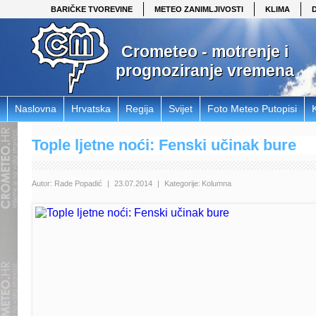
BARIČKE TVOREVINE
METEO ZANIMLJIVOSTI
KLIMA
Crometeo - motrenje i
prognoziranje vremena
Naslovna
Hrvatska
Regija
Svijet
Foto Meteo Putopisi
Tople ljetne noći: Fenski učinak bure
Autor:
Rade Popadić
|
23.07.2014
|
Kategorije:
Kolumna